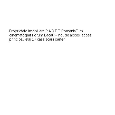
Proprietate imobiliara R.A.D.E.F. RomaniaFilm –
cinematograf Forum Bacau – hol de acces, acces
principal, etaj 1 + casa scarii parter