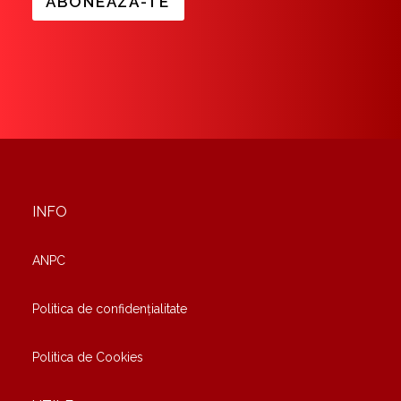
k
ABONEAZĂ-TE
b
o
x
e
s
*
INFO
ANPC
Politica de confidențialitate
Politica de Cookies