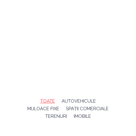
răspundere limitată cu 2 asociaţi : Tănasă
Constantin – economist şi
Negreanu Silviu Dan – inginer.
TOATE
AUTOVEHICULE
MIJLOACE FIXE
SPAȚII COMERCIALE
TERENURI
IMOBILE