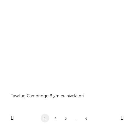
Tavalug Cambridge 6.3m cu nivelatori
1
2
3
…
9