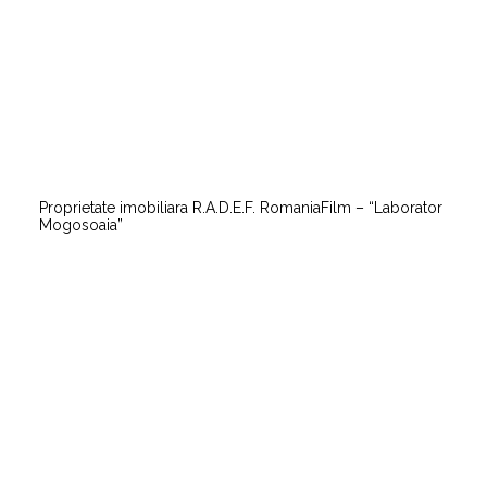
Proprietate imobiliara R.A.D.E.F. RomaniaFilm – “Laborator
Mogosoaia”