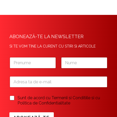
ABONEAZĂ-TE LA NEWSLETTER
SI TE VOM TINE LA CURENT CU STIRI SI ARTICOLE
N
a
m
First
Last
e
E
*
m
a
i
C
Sunt de acord cu Termenii si Conditiile si cu
l
h
Politica de Confidentialitate
*
e
c