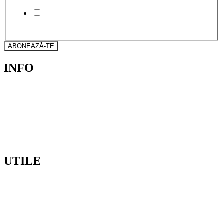
Sunt de acord cu Termenii si Conditiile si cu Politica
de Confidentialitate
ABONEAZĂ-TE
INFO
ANPC
Politica de confidențialitate
Politica de Cookies
UTILE
Despre noi
Contact