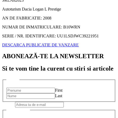
SRL
An
2023
Autoturism Dacia Logan L Prestige
AN DE FABRICATIE: 2008
NUMAR DE INMATRICULARE: B10WRN
SERIE / NR. IDENTIFICARE: UU1LSDJWC39221951
DESCARCA PUBLICATIE DE VANZARE
ABONEAZĂ-TE LA NEWSLETTER
Si te vom tine la curent cu stiri si articole
Name
*
First
Last
Email
*
Checkboxes
*