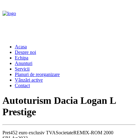
Acasa
Despre noi
Echipa
Anunturi
Servicii
Planuri de reorganizare
Vânzări active
Contact
Autoturism Dacia Logan L
Prestige
Pret
452 euro exclusiv TVA
Societate
REMIX-ROM 2000